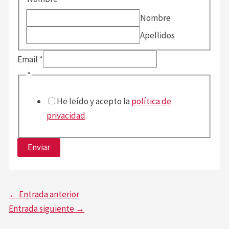
Nombre
Apellidos
Nombre
Email
*
Email
*
He leído y acepto la
política de
privacidad
.
Enviar
Navegación
←
Entrada anterior
de
Entrada siguiente
→
entradas