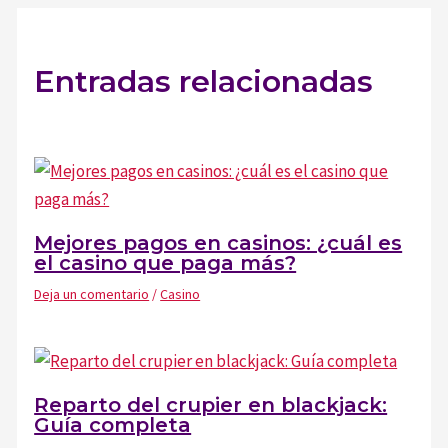
Entradas relacionadas
Mejores pagos en casinos: ¿cuál es
el casino que paga más?
Deja un comentario
/
Casino
Reparto del crupier en blackjack:
Guía completa