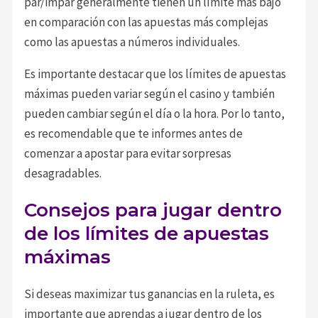
par/impar generalmente tienen un límite más bajo
en comparación con las apuestas más complejas
como las apuestas a números individuales.
Es importante destacar que los límites de apuestas
máximas pueden variar según el casino y también
pueden cambiar según el día o la hora. Por lo tanto,
es recomendable que te informes antes de
comenzar a apostar para evitar sorpresas
desagradables.
Consejos para jugar dentro
de los límites de apuestas
máximas
Si deseas maximizar tus ganancias en la ruleta, es
importante que aprendas a jugar dentro de los