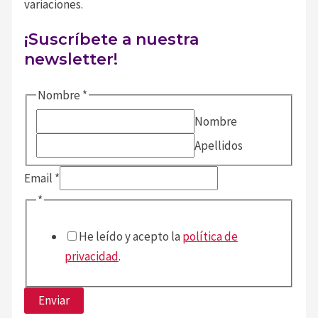
variaciones.
¡Suscríbete a nuestra
newsletter!
Nombre
*
Nombre
Apellidos
Nombre
Email
*
Email
*
He leído y acepto la
política de
privacidad
.
Enviar