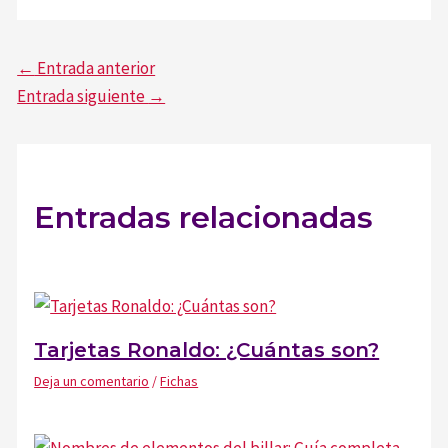
Navegación
←
Entrada anterior
de
Entrada siguiente
→
entradas
Entradas relacionadas
Tarjetas Ronaldo: ¿Cuántas son?
Deja un comentario
/
Fichas