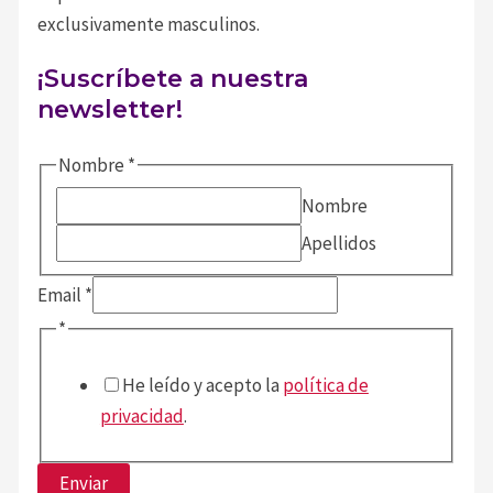
exclusivamente masculinos.
¡Suscríbete a nuestra
newsletter!
Nombre
*
Nombre
Apellidos
Nombre
Email
*
Email
*
He leído y acepto la
política de
privacidad
.
Enviar