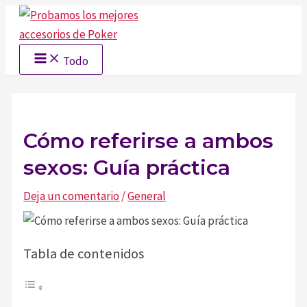
Ir
al
contenido
Main
Todo
Menu
Cómo referirse a ambos
sexos: Guía práctica
Deja un comentario
/
General
Tabla de contenidos