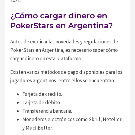
2021.
¿Cómo cargar dinero en
PokerStars en Argentina?
Antes de explicar las novedades y regulaciones de
PokerStars en Argentina, es necesario saber cómo
cargar dinero en esta plataforma.
Existen varios métodos de pago disponibles para los
jugadores argentinos, entre ellos se encuentran:
Tarjeta de crédito.
Tarjeta de débito.
Transferencia bancaria.
Monederos electrónicos como Skrill, Neteller
y MuchBetter.